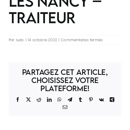
lès Nancy –
Traiteur
sur
Par
ludo
|
14 octobre 2022
|
Commentaires fermés
cora
Essay
lès
Nancy
Partagez cet article,
–
Traiteur
Choisissez votre
Plateforme!
Facebook
X
Reddit
LinkedIn
WhatsApp
Telegram
Tumblr
Pinterest
Vk
Xing
Email