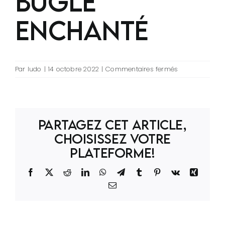
bugle
enchanté
sur
Par
ludo
|
14 octobre 2022
|
Commentaires fermés
Making
of
Le
bugle
Partagez cet article,
enchanté
Choisissez votre
Plateforme!
Facebook
X
Reddit
LinkedIn
WhatsApp
Telegram
Tumblr
Pinterest
Vk
Xing
Email