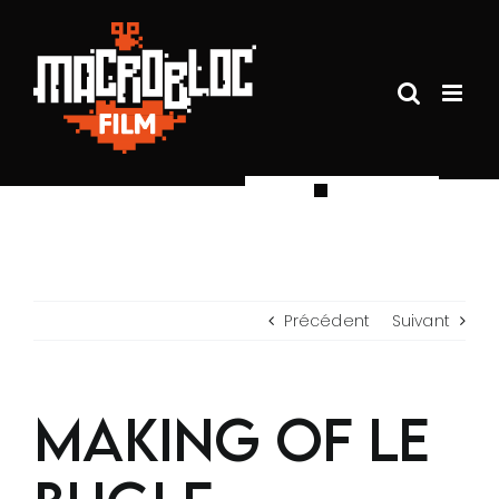
Passer
au
contenu
Précédent
Suivant
Making of Le