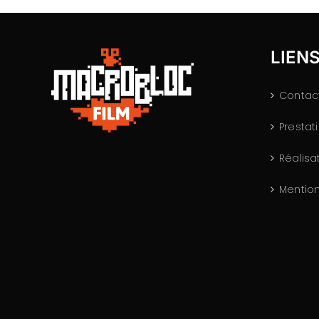
LIENS
Contac
Prestat
Réalisa
Mentio