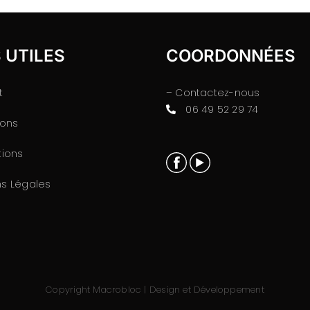
 UTILES
COORDONNÉES
t
– Contactez-nous
06 49 52 29 74
ions
tions
ns Légales
Copyright Macrobloc | Design et Développement