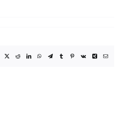
Facebook
X
Reddit
LinkedIn
WhatsApp
Telegram
Tumblr
Pinterest
Vk
Xing
Email