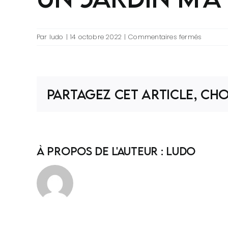
sur
Par
ludo
|
14 octobre 2022
|
Commentaires fermés
Un
jardin
m’a
dit
Partagez cet article, Cho
vert
À propos de l'auteur :
ludo